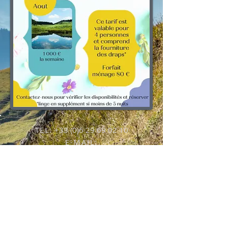
TEL:
+33 (0)6 29 69 02 10
E-MAIL:
laetitia.poupa@gmail.com
Pas de Réservation
ni de Paiement en
ligne